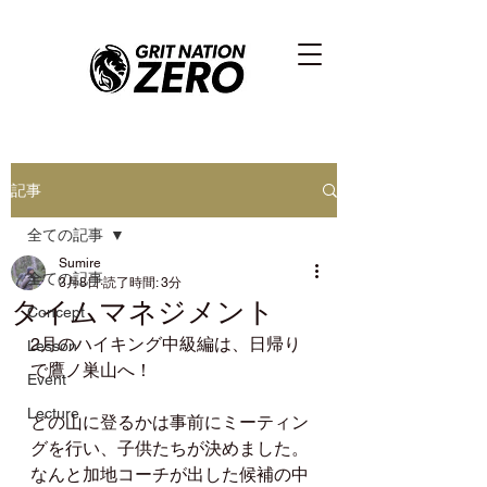
記事
全ての記事
Sumire
全ての記事
3月8日
読了時間: 3分
タイムマネジメント
Concept
2月のハイキング中級編は、日帰り
Lesson
で鷹ノ巣山へ！
Event
Lecture
どの山に登るかは事前にミーティン
グを行い、子供たちが決めました。
なんと加地コーチが出した候補の中