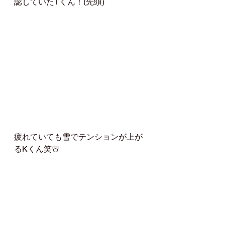
認していたTくん！(先頭)
疲れていても雪でテンションが上が
るKくん笑☃️