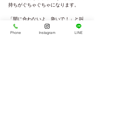
持ちがぐちゃぐちゃになります。
「間に合わないよ、急いで！」と叫
ぶ声、すすり泣く声、大きな泣き声
Phone
Instagram
LINE
が山に響いていました。
https://youtu.be/e_BsxGThC6I
それでも全員足を止めず進み続け、
なんとかバスに乗ることができまし
た！！