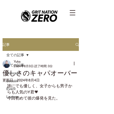
記事
全ての記事
Yuka
全ての記事
2024年8月3日
読了時間: 3分
優しさのキャパオーバー
Concept
更新日：
2024年8月4日
Lesson
誰にでも優しく、女子からも男子か
Event
らも人気のY君💗
Lecture
今回初めて彼の爆発を見た。