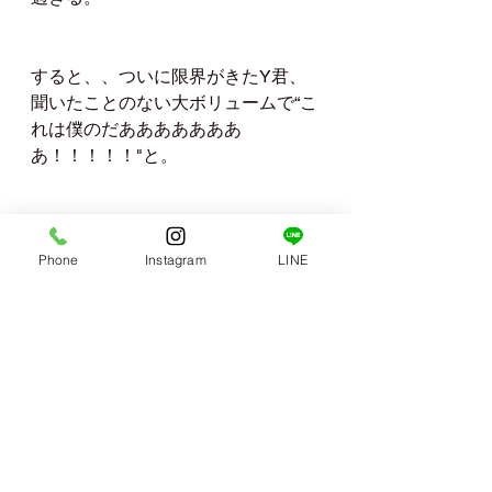
すると、、ついに限界がきたY君、
聞いたことのない大ボリュームで“こ
れは僕のだあああああああ
あ！！！！！"と。
子どもたちもコーチも初めて見る
Y君の大爆発に一瞬固まる。笑
Phone
Instagram
LINE
やっと自分の浮き輪を取り戻したY
君は優雅に川を下り、その後も浮き
輪を貸し続けて最終日を迎え、キャ
プテンの大役も浮き輪レンタル屋さ
んも真っ当しバスの中では力尽きた
ように寝てママと再会💗