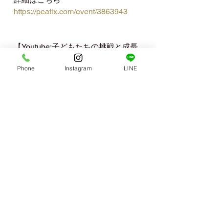
https://peatix.com/event/3863943
【Youtube:子どもたちの挑戦と成長
の記録】
Phone
Instagram
LINE
https://youtu.be/4dNdoxpxL-M?
si=KrrXMUpezddMGp9H
・Peatix:公開中のイベントはこちら
👇
https://gnkids.peatix.com/