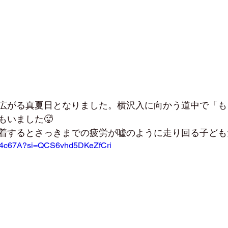
広がる真夏日となりました。横沢入に向かう道中で「も
もいました🥵
着するとさっきまでの疲労が嘘のように走り回る子どもた
Ff04c67A?si=QCS6vhd5DKeZfCri