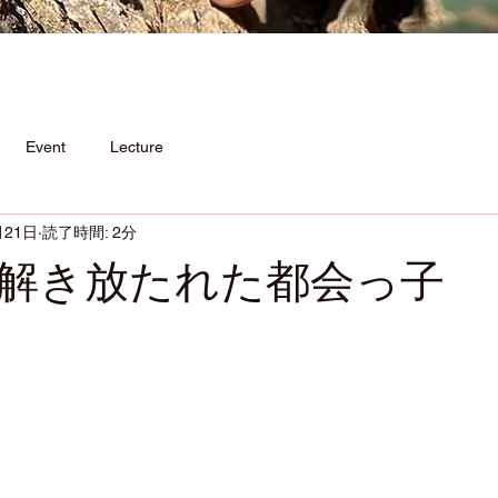
Event
Lecture
月21日
読了時間: 2分
解き放たれた都会っ子