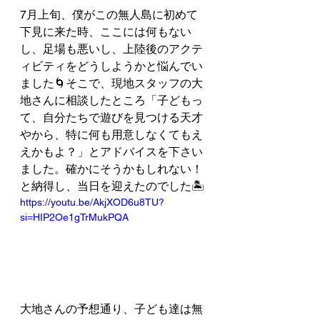
7月上旬、僕がこの無人島に初めて
下見に来た時、ここには何もない
し、足場も悪いし、上陸後のアクテ
ィビティをどうしようかと悩んでい
ました🌀そこで、現地スタッフの大
地さんに相談したところ「子どもっ
て、自分たちで遊びを見つける天才
やから、特に何も用意しなくてもえ
えかもよ？」とアドバイスを下さい
ました。確かにそうかもしれない！
と納得し、当日を迎えたのでした🏝️
https://youtu.be/AkjXOD6u8TU?
si=HIP2Oe1gTrMukPQA
大地さんの予想通り、子ども達は無