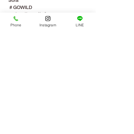
Sora
＃GOWILD
＃強さ巧みさ共感
＃森の舎
Phone
Instagram
LINE
すべて表示
最新記事