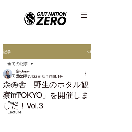
記事
全ての記事
空-Sora-
全ての記事
2023年7月22日
読了時間: 1分
森の舎「野生のホタル観
Concept
察inTOKYO」を開催しま
Lesson
Event
した！Vol.3
Lecture