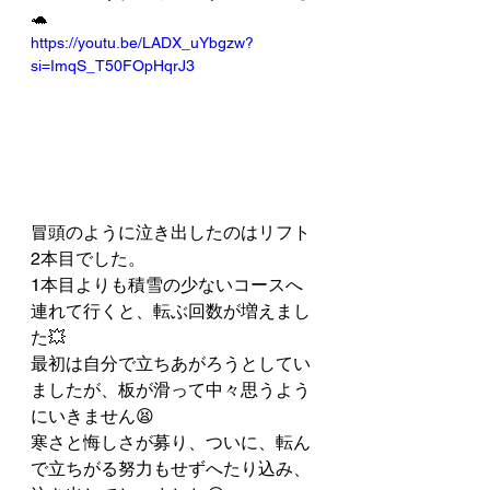
🐢
https://youtu.be/LADX_uYbgzw?
si=ImqS_T50FOpHqrJ3
冒頭のように泣き出したのはリフト
2本目でした。
1本目よりも積雪の少ないコースへ
連れて行くと、転ぶ回数が増えまし
た💥
最初は自分で立ちあがろうとしてい
ましたが、板が滑って中々思うよう
にいきません😫
寒さと悔しさが募り、ついに、転ん
で立ちがる努力もせずへたり込み、