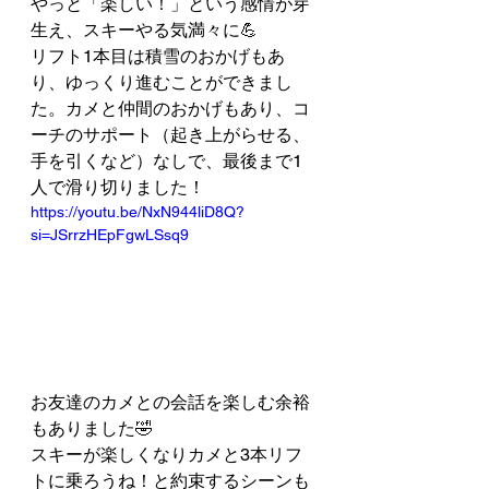
やっと「楽しい！」という感情が芽
生え、スキーやる気満々に💪
リフト1本目は積雪のおかげもあ
り、ゆっくり進むことができまし
た。カメと仲間のおかげもあり、コ
ーチのサポート（起き上がらせる、
手を引くなど）なしで、最後まで1
人で滑り切りました！
https://youtu.be/NxN944liD8Q?
si=JSrrzHEpFgwLSsq9
お友達のカメとの会話を楽しむ余裕
もありました🤣
スキーが楽しくなりカメと3本リフ
トに乗ろうね！と約束するシーンも