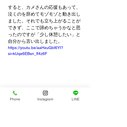
すると、カメさんの応援もあって、
泣くのを辞めてモゾモゾと動き出し
ました。それでも立ち上がることが
できず、ここで諦めちゃうかなと思
ったのですが「少し休憩したい」と
自分から言い出しました。
https://youtu.be/aaHxuGbI6YI?
si=kUqe6EBsn_fl4z6F
立ち上がるための前向きな提案をし
Phone
Instagram
LINE
てきたので、彼なりに頑張ろうとし
ているのが伝わってきました。1分
間の休憩を終えて、再チャレンジ❤️‍🔥
なんとか立ち上がることができまし