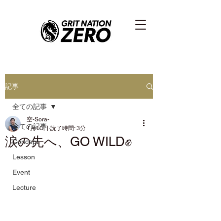
記事
全ての記事
空-Sora-
全ての記事
1月10日
読了時間: 3分
涙の先へ、GO WILD✊
Concept
Lesson
Event
Lecture