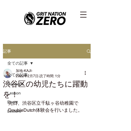
記事
全ての記事
加地-KAJI-
全ての記事
2022年2月7日
読了時間: 1分
渋谷区の幼児たちに躍動
Concept
を！
Lesson
Event
先日、渋谷区立千駄ヶ谷幼稚園で
DoubleDutch体験会を行いました。
Lecture