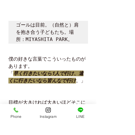
ゴールは目前。（自然と）肩
を抱き合う子どもたち。場
所：MIYASHITA PARK。
僕の好きな言葉でこういったものが
あります。
「
早く行きたいなら1人で行け、遠
くに行きたいなら皆んなで行け
。」
目標が大きければ大きいほどそこに
到達する為には1人の努力だけでは
不十分であり、信頼できる仲間が必
Phone
Instagram
LINE
要。