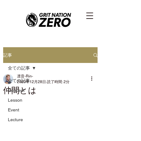
記事
全ての記事
凛音-Rin-
全ての記事
2023年12月28日
読了時間: 2分
仲間とは
Concept
Lesson
Event
Lecture