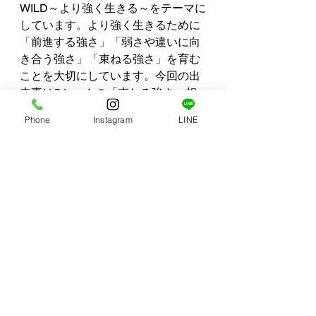
WILD～より強く生きる～をテーマに
しています。より強く生きるために
「前進する強さ」「弱さや違いに向
き合う強さ」「束ねる強さ」を育む
ことを大切にしています。今回の出
来事はSちゃんの「束ねる強さ＝相
手に寄り添い（共感し）、協力する
Phone
Instagram
LINE
こと」の成長を感じることができま
した🌱それがとても嬉しかったです
😊
厳しい環境では、子どもたちは自然
とコラボをし、成長していきます。