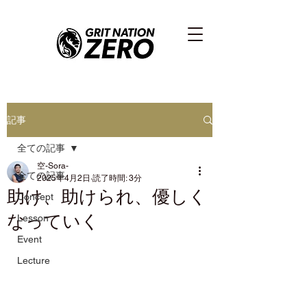
記事
全ての記事
空-Sora-
全ての記事
2025年4月2日
読了時間: 3分
助け、助けられ、優しく
Concept
なっていく
Lesson
Event
Lecture