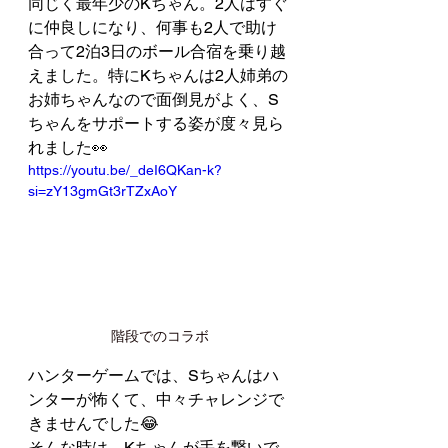
同じく最年少のKちゃん。2人はすぐ
に仲良しになり、何事も2人で助け
合って2泊3日のボール合宿を乗り越
えました。特にKちゃんは2人姉弟の
お姉ちゃんなので面倒見がよく、S
ちゃんをサポートする姿が度々見ら
れました👀
https://youtu.be/_deI6QKan-k?
si=zY13gmGt3rTZxAoY
階段でのコラボ
ハンターゲームでは、Sちゃんはハ
ンターが怖くて、中々チャレンジで
きませんでした😂
そんな時は、Kちゃんが手を繋いで