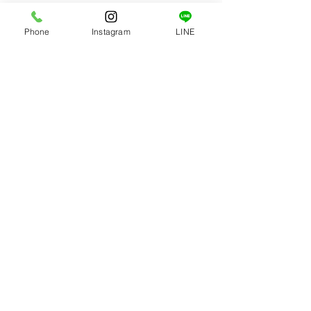
彼の今後に大きな期待を✨
Phone
Instagram
LINE
FUTA
・Peatix:ボール合宿-3日間里山の学
校を貸し切って、ハンターに挑む👇
詳細はこちら
https://peatix.com/event/3815080/vie
w
・Youtube:子どもたちの挑戦と成長
の記録👇