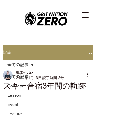
記事
全ての記事
楓太-Futa-
全ての記事
2024年1月13日
読了時間: 2分
スキー合宿3年間の軌跡
Concept
Lesson
Event
Lecture